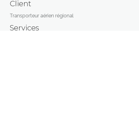
Client
Transporteur aérien régional
Services
Analyse de données et prévisions de trafic
Étude de marché
Analyse réglementaire
Gestion de projet
Cherchant à développer ses activités et à proposer de
nouvelles destinations à ses passagers, un
transporteur aérien régional a mandaté OCTANT
Aviation afin qu’elle l’aide à identifier une compagnie
aérienne internationale comme partenaire potentiel
pour la négociation d’un accord interligne. OCTANT
Aviation a d’abord mené études et analyses afin